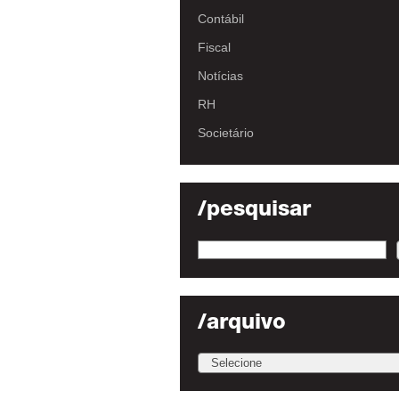
Contábil
Fiscal
Notícias
RH
Societário
/pesquisar
/arquivo