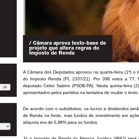
/ Câmara aprova texto-base de
projeto que altera regras do
Imposto de Renda
A Câmara dos Deputados aprovou na quarta-feira (1º) o te
do Imposto Renda (PL 2337/21). Por 398 votos a 77, foi
deputado Celso Sabino (PSDB-PA). Nesta quinta-feira (2
apresentados pelos partidos na tentativa de mudar o texto.
De acordo com o substitutivo, os lucros e dividendos ser
de Renda na fonte, mas fundos de investimento em ações
alíquota era de 5,88% para os fundos.
Já o Imposto de Renda da Pessoa Jurídica (IRPJ) será