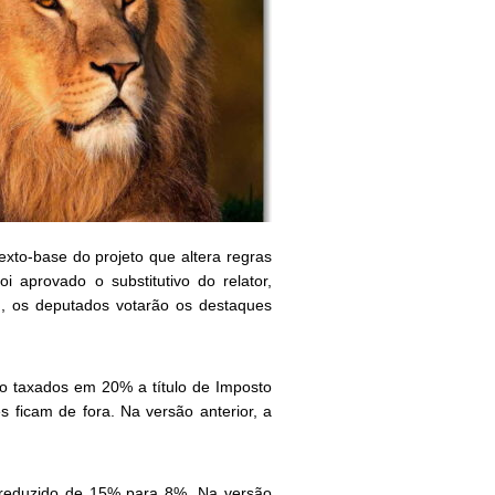
xto-base do projeto que altera regras
 aprovado o substitutivo do relator,
), os deputados votarão os destaques
ão taxados em 20% a título de Imposto
 ficam de fora. Na versão anterior, a
 reduzido de 15% para 8%. Na versão