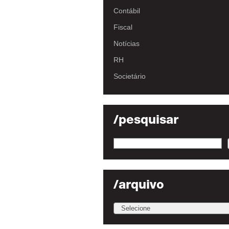
Contábil
Fiscal
Notícias
RH
Societário
/pesquisar
/arquivo