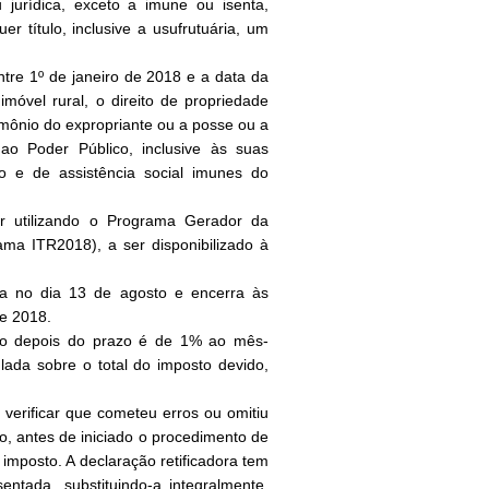
jurídica, exceto a imune ou isenta,
uer título, inclusive a usufrutuária, um
ntre 1º de janeiro de 2018 e a data da
móvel rural, o direito de propriedade
rimônio do expropriante ou a posse ou a
ao Poder Público, inclusive às suas
o e de assistência social imunes do
 utilizando o Programa Gerador da
ama ITR2018), a ser disponibilizado à
a no dia 13 de agosto e encerra às
de 2018.
ção depois do prazo é de 1% ao mês-
ulada sobre o total do imposto devido,
 verificar que cometeu erros ou omitiu
o, antes de iniciado o procedimento de
imposto. A declaração retificadora tem
ntada, substituindo-a integralmente.