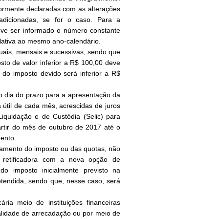
iormente declaradas com as alterações
dicionadas, se for o caso. Para a
deve ser informado o número constante
elativa ao mesmo ano-calendário.
uais, mensais e sucessivas, sendo que
sto de valor inferior a R$ 100,00 deve
do imposto devido será inferior a R$
mo dia do prazo para a apresentação da
útil de cada mês, acrescidas de juros
Liquidação e de Custódia (Selic) para
artir do mês de outubro de 2017 até o
ento.
agamento do imposto ou das quotas, não
o retificadora com a nova opção de
 imposto inicialmente previsto na
etendida, sendo que, nesse caso, será
ia meio de instituições financeiras
alidade de arrecadação ou por meio de