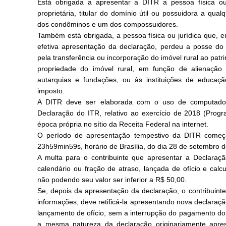
Está obrigada a apresentar a DITR a pessoa física ou 
proprietária, titular do domínio útil ou possuidora a qualq
dos condôminos e um dos compossuidores.
Também está obrigada, a pessoa física ou jurídica que, e
efetiva apresentação da declaração, perdeu a posse do i
pela transferência ou incorporação do imóvel rural ao pat
propriedade do imóvel rural, em função de alienação 
autarquias e fundações, ou às instituições de educaçã
imposto.
A DITR deve ser elaborada com o uso de computador
Declaração do ITR, relativo ao exercício de 2018 (Progr
época própria no sítio da Receita Federal na internet.
O período de apresentação tempestivo da DITR começ
23h59min59s, horário de Brasília, do dia 28 de setembro 
A multa para o contribuinte que apresentar a Declara
calendário ou fração de atraso, lançada de ofício e calc
não podendo seu valor ser inferior a R$ 50,00.
Se, depois da apresentação da declaração, o contribuinte
informações, deve retificá-la apresentando nova declaraçã
lançamento de ofício, sem a interrupção do pagamento do 
a mesma natureza da declaração originariamente aprese