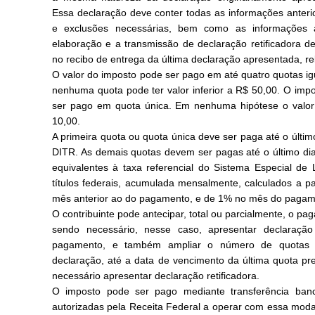
Essa declaração deve conter todas as informações anter
e exclusões necessárias, bem como as informações a
elaboração e a transmissão de declaração retificadora 
no recibo de entrega da última declaração apresentada, r
O valor do imposto pode ser pago em até quatro quotas ig
nenhuma quota pode ter valor inferior a R$ 50,00. O impo
ser pago em quota única. Em nenhuma hipótese o valor 
10,00.
A primeira quota ou quota única deve ser paga até o últi
DITR. As demais quotas devem ser pagas até o último dia 
equivalentes à taxa referencial do Sistema Especial de 
títulos federais, acumulada mensalmente, calculados a p
mês anterior ao do pagamento, e de 1% no mês do pagam
O contribuinte pode antecipar, total ou parcialmente, o p
sendo necessário, nesse caso, apresentar declaraçã
pagamento, e também ampliar o número de quotas do
declaração, até a data de vencimento da última quota pr
necessário apresentar declaração retificadora.
O imposto pode ser pago mediante transferência bancár
autorizadas pela Receita Federal a operar com essa mod