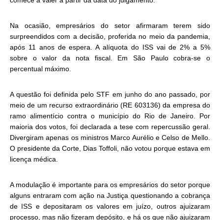
comece a valer a partir da data do julgamento.
Na ocasião, empresários do setor afirmaram terem sido
surpreendidos com a decisão, proferida no meio da pandemia,
após 11 anos de espera. A alíquota do ISS vai de 2% a 5%
sobre o valor da nota fiscal. Em São Paulo cobra-se o
percentual máximo.
A questão foi definida pelo STF em junho do ano passado, por
meio de um recurso extraordinário (RE 603136) da empresa do
ramo alimentício contra o município do Rio de Janeiro. Por
maioria dos votos, foi declarada a tese com repercussão geral.
Divergiram apenas os ministros Marco Aurélio e Celso de Mello.
O presidente da Corte, Dias Toffoli, não votou porque estava em
licença médica.
A modulação é importante para os empresários do setor porque
alguns entraram com ação na Justiça questionando a cobrança
de ISS e depositaram os valores em juízo, outros ajuizaram
processo, mas não fizeram depósito, e há os que não ajuizaram