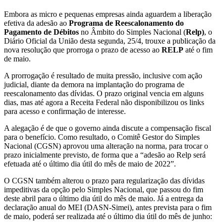
Embora as micro e pequenas empresas ainda aguardem a liberação
efetiva da adesão ao
Programa de Reescalonamento do
Pagamento de Débitos
no Âmbito do Simples Nacional (
Relp)
, o
Diário Oficial da União desta segunda, 25/4, trouxe a publicação da
nova resolução que prorroga o prazo de acesso ao
RELP
até o fim
de maio.
A prorrogação é resultado de muita pressão, inclusive com ação
judicial, diante da demora na implantação do programa de
reescalonamento das dívidas. O prazo original vencia em alguns
dias, mas até agora a Receita Federal não disponibilizou os links
para acesso e confirmação de interesse.
A alegação é de que o governo ainda discute a compensação fiscal
para o benefício. Como resultado, o Comitê Gestor do Simples
Nacional (CGSN) aprovou uma alteração na norma, para trocar o
prazo inicialmente previsto, de forma que a “adesão ao Relp será
efetuada até o último dia útil do mês de maio de 2022”.
O CGSN também alterou o prazo para regularização das dívidas
impeditivas da opção pelo Simples Nacional, que passou do fim
deste abril para o último dia útil do mês de maio. Já a entrega da
declaração anual do MEI (DASN-Simei), antes prevista para o fim
de maio, poderá ser realizada até o último dia útil do mês de junho: