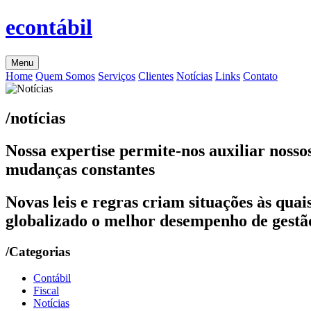
econtábil
Menu
Home
Quem Somos
Serviços
Clientes
Notícias
Links
Contato
/notícias
Nossa expertise permite-nos auxiliar nosso
mudanças constantes
Novas leis e regras criam situações às qu
globalizado o melhor desempenho de gestão
/Categorias
Contábil
Fiscal
Notícias