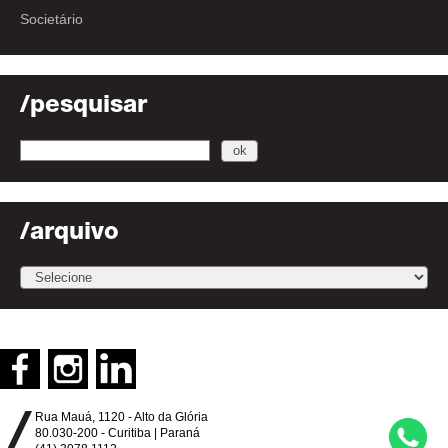
Societário
/pesquisar
/arquivo
Rua Mauá, 1120 - Alto da Glória
80.030-200 - Curitiba | Paraná