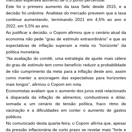
mercado esperava aumento de 0,5 ponto percentual.
Este foi o primeiro aumento da taxa Selic desde 2015, e a
decisão foi unânime. Analistas do mercado preveem que a taxa
continue aumentando, terminando 2021 em 4,5% ao ano e
2022, em 5,5% ao ano.
Ao justificar a decisão, o Copom afirmou que o cenário atual da
economia não pede “grau de estímulo extraordinário” e que as
expectativas de inflação superam a meta no “horizonte” da
política monetária.
“Na avaliação do comitê, uma estratégia de ajuste mais célere
do grau de estímulo tem como benefício reduzir a probabilidade
de não cumprimento da meta para a inflação deste ano, assim
como manter a ancoragem das expectativas para horizontes
mais longos”, afirmou o Copom em nota.
Economistas avaliam que o aumento dos juros está relacionado
à disparada da inflação de alimentos, combustíveis e dólar,
somada a um cenário de tensão política, fraco ritmo de
vacinação e a dificuldades em conter o aumento de gastos
públicos.
No comunicado desta quarta-feira, o Copom afirma que, apesar
da pressão inflacionária de curto prazo se revelar mais “forte e