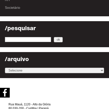
Societário
/pesquisar
/arquivo
Rua Mauá, 1120 - Alto da Glória
80.030-200 - Curitiba | Paraná