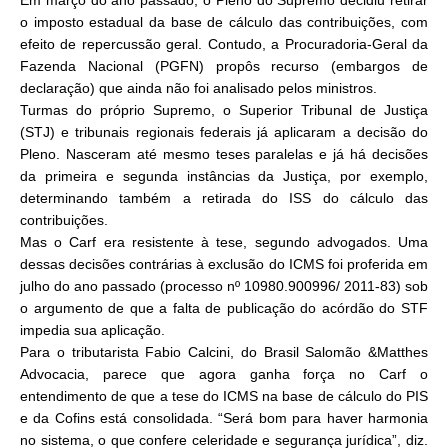
Em março do ano passado, o Pleno do Supremo decidiu retirar
o imposto estadual da base de cálculo das contribuições, com
efeito de repercussão geral. Contudo, a Procuradoria-Geral da
Fazenda Nacional (PGFN) propôs recurso (embargos de
declaração) que ainda não foi analisado pelos ministros.
Turmas do próprio Supremo, o Superior Tribunal de Justiça
(STJ) e tribunais regionais federais já aplicaram a decisão do
Pleno. Nasceram até mesmo teses paralelas e já há decisões
da primeira e segunda instâncias da Justiça, por exemplo,
determinando também a retirada do ISS do cálculo das
contribuições.
Mas o Carf era resistente à tese, segundo advogados. Uma
dessas decisões contrárias à exclusão do ICMS foi proferida em
julho do ano passado (processo nº 10980.900996/ 2011-83) sob
o argumento de que a falta de publicação do acórdão do STF
impedia sua aplicação.
Para o tributarista Fabio Calcini, do Brasil Salomão &Matthes
Advocacia, parece que agora ganha força no Carf o
entendimento de que a tese do ICMS na base de cálculo do PIS
e da Cofins está consolidada. “Será bom para haver harmonia
no sistema, o que confere celeridade e segurança jurídica”, diz.