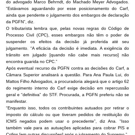
do advogado Marco Behrndt, do Machado Meyer Advogados.
“Estávamos aguardando por esse posicionamento do Carf,
ainda que pendente o julgamento dos embargos de declaração
da PGFN”, diz.
O tributarista lembra que, pelas novas regras do Código de
Processo Civil (CPC), esses embargos não têm o poder de
suspender os efeitos da decisão já proferida até seu
julgamento. “A eficácia da decisão é imediata. A exigência do
trânsito em julgado [quando não cabe mais recurso] não
encontra guarida no CPC.”
Após eventual recurso da PGFN contra as decisões do Carf, a
Câmara Superior analisará a questão. Para Ana Paula Lui, do
Mattos Filho Advogados, a procuradoria alegará que o artigo 62
do regimento interno do Carf exige decisão em repercussão
geral e “definitiva” do STF. Procurada, a PGFN preferiu não se
manifestar.
“Enquanto isso, todos os contribuintes autuados por retirar o
imposto do cálculo ou que tiveram pedidos de restituição do
ICMS negados podem usar o precedente”, diz Ana. “Isso
também vale para as autuações aplicadas para cobrar PIS e
Cofins [em outras discussões] após o julgamento do Supremo.”