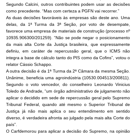
Segundo Calcini, outros contribuintes podem usar as decisões
como precedente. “Mas com certeza a PGFN vai recorrer.”
As duas decisões favoráveis às empresas são deste ano. Uma
delas, da 1ª Turma da 3ª Seção, por voto de desempate,
favorece uma empresa de materiais de construção (processo nº
10935.906300/201259). “Não se pode negar o posicionamento
da mais alta Corte da Justiça brasileira, que expressamente
definiu, em caráter de repercussão geral, que o ICMS não
integra a base de cálculo tanto do PIS como da Cofins”, votou o
relator Cássio Schappo.
A outra decisão é da 1ª Turma da 2ª Câmara da mesma Seção.
Unânime, beneficia uma agroindústria (10530.004513/200811).
Segundo o voto vencedor, do conselheiro Leonardo Vinicius
Toledo de Andrade, “um órgão administrativo de julgamento não
aplicar o decidido em sede de repercussão geral pelo Supremo
Tribunal Federal, quando até mesmo o Superior Tribunal de
Justiça já não mais aplica o seu entendimento em sentido
diverso, é verdadeira afronta ao julgado pela mais alta Corte do
país”.
O Carfdemorou para aplicar a decisão do Supremo, na opinião