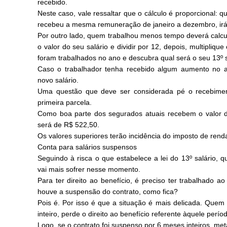
recebido.
Neste caso, vale ressaltar que o cálculo é proporcional:
recebeu a mesma remuneração de janeiro a dezembro, irá 
Por outro lado, quem trabalhou menos tempo deverá calcul
o valor do seu salário e dividir por 12, depois, multipliq
foram trabalhados no ano e descubra qual será o seu 13º s
Caso o trabalhador tenha recebido algum aumento no a
novo salário.
Uma questão que deve ser considerada pé o recebimen
primeira parcela.
Como boa parte dos segurados atuais recebem o valor d
será de R$ 522,50.
Os valores superiores terão incidência do imposto de rend
Conta para salários suspensos
Seguindo à risca o que estabelece a lei do 13º salário,
vai mais sofrer nesse momento.
Para ter direito ao benefício, é preciso ter trabalhado
houve a suspensão do contrato, como fica?
Pois é. Por isso é que a situação é mais delicada. Que
inteiro, perde o direito ao benefício referente àquele perío
Logo, se o contrato foi suspenso por 6 meses inteiros, m