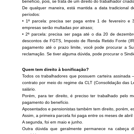
benefício, pois, se trata de um direito do trabalhador cria
De qualquer maneira, está mantida a data tradicional
períodos:
• 1ª parcela: precisa ser paga entre 1 de fevereiro e
empresas serão multadas por atraso;
• 2ª parcela: precisa ser paga até o dia 20 de dezemb
descontos de FGTS, Imposto de Renda Retido Fonte (I
pagamento até o prazo limite, você pode procurar a Su
reclamação. Se tiver alguma dúvida, pode procurar o Sindi
Quem tem direito à bonificação?
Todos os trabalhadores que possuem carteira assinada –
contrato por meio do regime da CLT (Consolidação das L
salário.
Porém, para ter direito, é preciso ter trabalhado pelo
pagamento do benefício.
Aposentados e pensionistas também tem direito, porém, e
Assim, a primeira parcela foi paga entre os meses de abril
A segunda, foi em maio e junho.
Outra dúvida que geralmente permanece na cabeça do