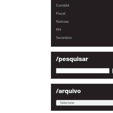
Contábil
Fiscal
Notícias
RH
Societário
/pesquisar
/arquivo