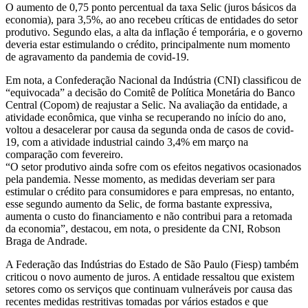
O aumento de 0,75 ponto percentual da taxa Selic (juros básicos da
economia), para 3,5%, ao ano recebeu críticas de entidades do setor
produtivo. Segundo elas, a alta da inflação é temporária, e o governo
deveria estar estimulando o crédito, principalmente num momento
de agravamento da pandemia de covid-19.
Em nota, a Confederação Nacional da Indústria (CNI) classificou de
“equivocada” a decisão do Comitê de Política Monetária do Banco
Central (Copom) de reajustar a Selic. Na avaliação da entidade, a
atividade econômica, que vinha se recuperando no início do ano,
voltou a desacelerar por causa da segunda onda de casos de covid-
19, com a atividade industrial caindo 3,4% em março na
comparação com fevereiro.
“O setor produtivo ainda sofre com os efeitos negativos ocasionados
pela pandemia. Nesse momento, as medidas deveriam ser para
estimular o crédito para consumidores e para empresas, no entanto,
esse segundo aumento da Selic, de forma bastante expressiva,
aumenta o custo do financiamento e não contribui para a retomada
da economia”, destacou, em nota, o presidente da CNI, Robson
Braga de Andrade.
A Federação das Indústrias do Estado de São Paulo (Fiesp) também
criticou o novo aumento de juros. A entidade ressaltou que existem
setores como os serviços que continuam vulneráveis por causa das
recentes medidas restritivas tomadas por vários estados e que