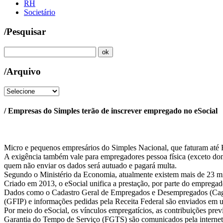
RH
Societário
/Pesquisar
/Arquivo
/ Empresas do Simples terão de inscrever empregado no eSocial
Micro e pequenos empresários do Simples Nacional, que faturam até R$
A exigência também vale para empregadores pessoa física (exceto domés
quem não enviar os dados será autuado e pagará multa.
Segundo o Ministério da Economia, atualmente existem mais de 23 mil
Criado em 2013, o eSocial unifica a prestação, por parte do empregad
Dados como o Cadastro Geral de Empregados e Desempregados (Caged)
(GFIP) e informações pedidas pela Receita Federal são enviados em 
Por meio do eSocial, os vínculos empregatícios, as contribuições previ
Garantia do Tempo de Serviço (FGTS) são comunicados pela internet ao 