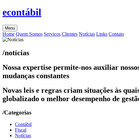
econtábil
Menu
Home
Quem Somos
Serviços
Clientes
Notícias
Links
Contato
/notícias
Nossa expertise permite-nos auxiliar nosso
mudanças constantes
Novas leis e regras criam situações às qu
globalizado o melhor desempenho de gestão
/Categorias
Contábil
Fiscal
Notícias