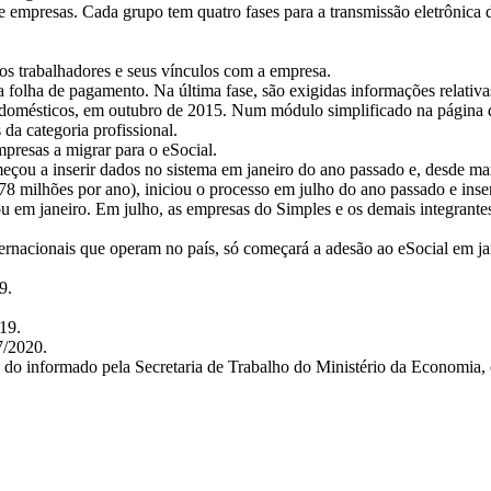
e empresas. Cada grupo tem quatro fases para a transmissão eletrônica 
os trabalhadores e seus vínculos com a empresa.
 folha de pagamento. Na última fase, são exigidas informações relativa
s domésticos, em outubro de 2015. Num módulo simplificado na página 
da categoria profissional.
presas a migrar para o eSocial.
eçou a inserir dados no sistema em janeiro do ano passado e, desde ma
8 milhões por ano), iniciou o processo em julho do ano passado e ins
 em janeiro. Em julho, as empresas do Simples e os demais integrantes
ernacionais que operam no país, só começará a adesão ao eSocial em ja
9.
19.
7/2020.
e do informado pela Secretaria de Trabalho do Ministério da Economia, 