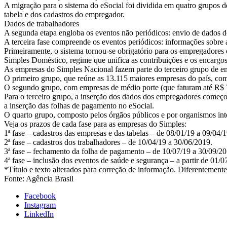
A migração para o sistema do eSocial foi dividida em quatro grupos d
tabela e dos cadastros do empregador.
Dados de trabalhadores
A segunda etapa engloba os eventos não periódicos: envio de dados d
A terceira fase compreende os eventos periódicos: informações sobre a
Primeiramente, o sistema tornou-se obrigatório para os empregadore
Simples Doméstico, regime que unifica as contribuições e os encargos 
As empresas do Simples Nacional fazem parte do terceiro grupo de em
O primeiro grupo, que reúne as 13.115 maiores empresas do país, com
O segundo grupo, com empresas de médio porte (que faturam até R$ 7
Para o terceiro grupo, a inserção dos dados dos empregadores começou
a inserção das folhas de pagamento no eSocial.
O quarto grupo, composto pelos órgãos públicos e por organismos int
Veja os prazos de cada fase para as empresas do Simples:
1ª fase – cadastros das empresas e das tabelas – de 08/01/19 a 09/04/1
2ª fase – cadastros dos trabalhadores – de 10/04/19 a 30/06/2019.
3ª fase – fechamento da folha de pagamento – de 10/07/19 a 30/09/20
4ª fase – inclusão dos eventos de saúde e segurança – a partir de 01/0
*Título e texto alterados para correção de informação. Diferentement
Fonte: Agência Brasil
Facebook
Instagram
LinkedIn