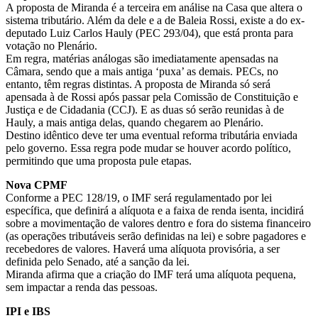
A proposta de Miranda é a terceira em análise na Casa que altera o
sistema tributário. Além da dele e a de Baleia Rossi, existe a do ex-
deputado Luiz Carlos Hauly (PEC 293/04), que está pronta para
votação no Plenário.
Em regra, matérias análogas são imediatamente apensadas na
Câmara, sendo que a mais antiga ‘puxa’ as demais. PECs, no
entanto, têm regras distintas. A proposta de Miranda só será
apensada à de Rossi após passar pela Comissão de Constituição e
Justiça e de Cidadania (CCJ). E as duas só serão reunidas à de
Hauly, a mais antiga delas, quando chegarem ao Plenário.
Destino idêntico deve ter uma eventual reforma tributária enviada
pelo governo. Essa regra pode mudar se houver acordo político,
permitindo que uma proposta pule etapas.
Nova CPMF
Conforme a PEC 128/19, o IMF será regulamentado por lei
específica, que definirá a alíquota e a faixa de renda isenta, incidirá
sobre a movimentação de valores dentro e fora do sistema financeiro
(as operações tributáveis serão definidas na lei) e sobre pagadores e
recebedores de valores. Haverá uma alíquota provisória, a ser
definida pelo Senado, até a sanção da lei.
Miranda afirma que a criação do IMF terá uma alíquota pequena,
sem impactar a renda das pessoas.
IPI e IBS