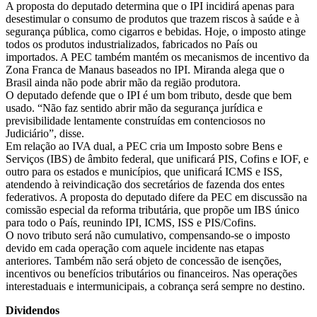
A proposta do deputado determina que o IPI incidirá apenas para
desestimular o consumo de produtos que trazem riscos à saúde e à
segurança pública, como cigarros e bebidas. Hoje, o imposto atinge
todos os produtos industrializados, fabricados no País ou
importados. A PEC também mantém os mecanismos de incentivo da
Zona Franca de Manaus baseados no IPI. Miranda alega que o
Brasil ainda não pode abrir mão da região produtora.
O deputado defende que o IPI é um bom tributo, desde que bem
usado. “Não faz sentido abrir mão da segurança jurídica e
previsibilidade lentamente construídas em contenciosos no
Judiciário”, disse.
Em relação ao IVA dual, a PEC cria um Imposto sobre Bens e
Serviços (IBS) de âmbito federal, que unificará PIS, Cofins e IOF, e
outro para os estados e municípios, que unificará ICMS e ISS,
atendendo à reivindicação dos secretários de fazenda dos entes
federativos. A proposta do deputado difere da PEC em discussão na
comissão especial da reforma tributária, que propõe um IBS único
para todo o País, reunindo IPI, ICMS, ISS e PIS/Cofins.
O novo tributo será não cumulativo, compensando-se o imposto
devido em cada operação com aquele incidente nas etapas
anteriores. Também não será objeto de concessão de isenções,
incentivos ou benefícios tributários ou financeiros. Nas operações
interestaduais e intermunicipais, a cobrança será sempre no destino.
Dividendos