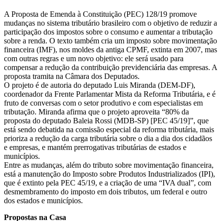
A Proposta de Emenda à Constituição (PEC) 128/19 promove
mudanças no sistema tributário brasileiro com o objetivo de reduzir a
participação dos impostos sobre o consumo e aumentar a tributação
sobre a renda. O texto também cria um imposto sobre movimentação
financeira (IMF), nos moldes da antiga CPMF, extinta em 2007, mas
com outras regras e um novo objetivo: ele será usado para
compensar a redução da contribuição previdenciária das empresas. A
proposta tramita na Câmara dos Deputados.
O projeto é de autoria do deputado Luis Miranda (DEM-DF),
coordenador da Frente Parlamentar Mista da Reforma Tributária, e é
fruto de conversas com o setor produtivo e com especialistas em
tributação. Miranda afirma que o projeto aproveita “80% da
proposta do deputado Baleia Rossi (MDB-SP) [PEC 45/19]”, que
está sendo debatida na comissão especial da reforma tributária, mais
prioriza a redução da carga tributária sobre o dia a dia dos cidadãos
e empresas, e mantém prerrogativas tributárias de estados e
municípios.
Entre as mudanças, além do tributo sobre movimentação financeira,
está a manutenção do Imposto sobre Produtos Industrializados (IPI),
que é extinto pela PEC 45/19, e a criação de uma “IVA dual”, com
desmembramento do imposto em dois tributos, um federal e outro
dos estados e municípios.
Propostas na Casa