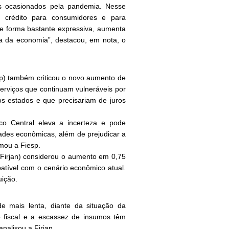
os ocasionados pela pandemia. Nesse
 crédito para consumidores e para
e forma bastante expressiva, aumenta
da da economia”, destacou, em nota, o
sp) também criticou o novo aumento de
serviços que continuam vulneráveis por
os estados e que precisariam de juros
co Central eleva a incerteza e pode
dades econômicas, além de prejudicar a
mou a Fiesp.
(Firjan) considerou o aumento em 0,75
atível com o cenário econômico atual.
uição.
e mais lenta, diante da situação da
 fiscal e a escassez de insumos têm
nalisou a Firjan.