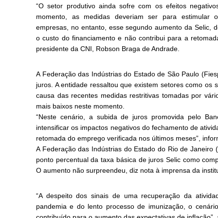
“O setor produtivo ainda sofre com os efeitos negativ
momento, as medidas deveriam ser para estimular o
empresas, no entanto, esse segundo aumento da Selic, d
o custo do financiamento e não contribui para a retoma
presidente da CNI, Robson Braga de Andrade.
A Federação das Indústrias do Estado de São Paulo (Fie
juros. A entidade ressaltou que existem setores como os 
causa das recentes medidas restritivas tomadas por vári
mais baixos neste momento.
“Neste cenário, a subida de juros promovida pelo Ban
intensificar os impactos negativos do fechamento de ativi
retomada do emprego verificada nos últimos meses”, infor
A Federação das Indústrias do Estado do Rio de Janeiro 
ponto percentual da taxa básica de juros Selic como comp
O aumento não surpreendeu, diz nota à imprensa da instit
“A despeito dos sinais de uma recuperação da atividad
pandemia e do lento processo de imunização, o cenário
contribuído para o aumento das expectativas de inflação”, a