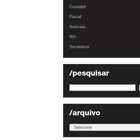
Contábil
Fiscal
Notícias
RH
Societário
/pesquisar
/arquivo