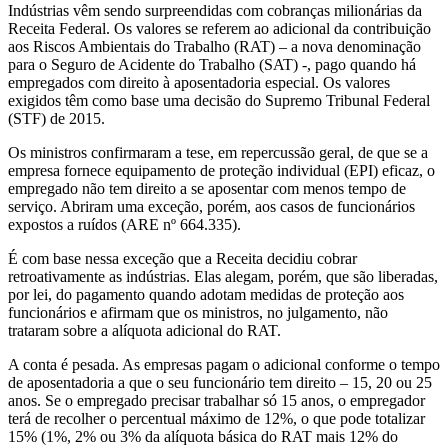
Indústrias vêm sendo surpreendidas com cobranças milionárias da
Receita Federal. Os valores se referem ao adicional da contribuição
aos Riscos Ambientais do Trabalho (RAT) – a nova denominação
para o Seguro de Acidente do Trabalho (SAT) -, pago quando há
empregados com direito à aposentadoria especial. Os valores
exigidos têm como base uma decisão do Supremo Tribunal Federal
(STF) de 2015.
Os ministros confirmaram a tese, em repercussão geral, de que se a
empresa fornece equipamento de proteção individual (EPI) eficaz, o
empregado não tem direito a se aposentar com menos tempo de
serviço. Abriram uma exceção, porém, aos casos de funcionários
expostos a ruídos (ARE nº 664.335).
É com base nessa exceção que a Receita decidiu cobrar
retroativamente as indústrias. Elas alegam, porém, que são liberadas,
por lei, do pagamento quando adotam medidas de proteção aos
funcionários e afirmam que os ministros, no julgamento, não
trataram sobre a alíquota adicional do RAT.
A conta é pesada. As empresas pagam o adicional conforme o tempo
de aposentadoria a que o seu funcionário tem direito – 15, 20 ou 25
anos. Se o empregado precisar trabalhar só 15 anos, o empregador
terá de recolher o percentual máximo de 12%, o que pode totalizar
15% (1%, 2% ou 3% da alíquota básica do RAT mais 12% do