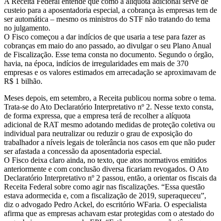
A Receita Federal entende que como a alíquota adicional serve de
custeio para a aposentadoria especial, a cobrança às empresas tem de
ser automática – mesmo os ministros do STF não tratando do tema
no julgamento.
O Fisco começou a dar indícios de que usaria a tese para fazer as
cobranças em maio do ano passado, ao divulgar o seu Plano Anual
de Fiscalização. Esse tema consta no documento. Segundo o órgão,
havia, na época, indícios de irregularidades em mais de 370
empresas e os valores estimados em arrecadação se aproximavam de
R$ 1 bilhão.
Meses depois, em setembro, a Receita publicou norma sobre o tema.
Trata-se do Ato Declaratório Interpretativo nº 2. Nesse texto consta,
de forma expressa, que a empresa terá de recolher a alíquota
adicional de RAT mesmo adotando medidas de proteção coletiva ou
individual para neutralizar ou reduzir o grau de exposição do
trabalhador a níveis legais de tolerância nos casos em que não puder
ser afastada a concessão da aposentadoria especial.
O Fisco deixa claro ainda, no texto, que atos normativos emitidos
anteriormente e com conclusão diversa ficariam revogados. O Ato
Declaratório Interpretativo nº 2 passou, então, a orientar os fiscais da
Receita Federal sobre como agir nas fiscalizações. “Essa questão
estava adormecida e, com a fiscalização de 2019, superaqueceu”,
diz o advogado Pedro Ackel, do escritório WFaria. O especialista
afirma que as empresas achavam estar protegidas com o atestado do