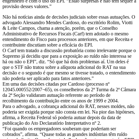
engenheiro e com o uso do EPI. “Estão surpresas e não têm sequer a
provisão desses valores.”
Não há notícias ainda de decisões judiciais sobre essas autuações. O
advogado Alessandro Mendes Cardoso, do escritório Rolim, Viotti
& Leite Campos, chama a atenção, porém, que o Conselho
Administrativo de Recursos Fiscais (Carf) tem adotado o mesmo
entendimento do Fisco para processos anteriores, em que Receita e
contribuinte discutiam sobre a eficácia do EPI.
O Carf tem tratado a discussão probatória como irrelevante porque o
Supremo já decidiu que para a exposição ao ruído não interessa se
há ou não o EPI”, diz. “Só que há dois problemas aí. Um deles é
que o STF não tratou sobre a alíquota adicional do RAT na sua
decisão e o segundo é que mesmo se tivesse tratado, o entendimento
não poderia ser aplicado para fatos anteriores.”
Em uma das decisões citadas por Cardoso (processo nº
12045.000552/2007¬65), os conselheiros da 2ª Turma da 2ª Câmara
da 2ª Seção validaram autuação referente ao período de
recolhimento da contribuição entre os anos de 1999 e 2004.
Para o advogado, a cobrança adicional do RAT, nesses moldes, não
poderia ser exigida porque não consta em lei. Na pior das hipóteses,
afirma, a Receita Federal só poderia autuar depois da data de
publicação do Ato Declaratório Interpretativo nº 2.
“Foi quando os empregadores souberam que poderiam ser
cobrados”, afirma. “Quase todas as grandes indústrias têm ruído