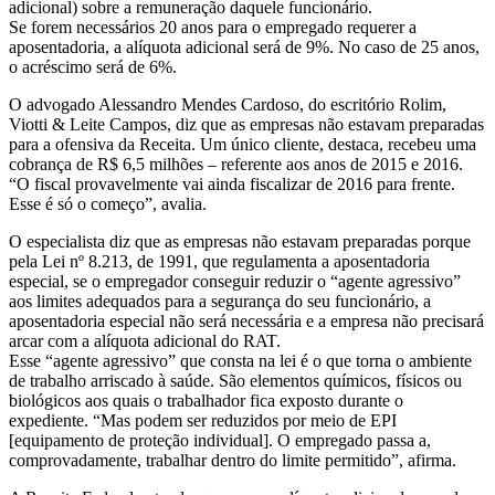
adicional) sobre a remuneração daquele funcionário.
Se forem necessários 20 anos para o empregado requerer a
aposentadoria, a alíquota adicional será de 9%. No caso de 25 anos,
o acréscimo será de 6%.
O advogado Alessandro Mendes Cardoso, do escritório Rolim,
Viotti & Leite Campos, diz que as empresas não estavam preparadas
para a ofensiva da Receita. Um único cliente, destaca, recebeu uma
cobrança de R$ 6,5 milhões – referente aos anos de 2015 e 2016.
“O fiscal provavelmente vai ainda fiscalizar de 2016 para frente.
Esse é só o começo”, avalia.
O especialista diz que as empresas não estavam preparadas porque
pela Lei nº 8.213, de 1991, que regulamenta a aposentadoria
especial, se o empregador conseguir reduzir o “agente agressivo”
aos limites adequados para a segurança do seu funcionário, a
aposentadoria especial não será necessária e a empresa não precisará
arcar com a alíquota adicional do RAT.
Esse “agente agressivo” que consta na lei é o que torna o ambiente
de trabalho arriscado à saúde. São elementos químicos, físicos ou
biológicos aos quais o trabalhador fica exposto durante o
expediente. “Mas podem ser reduzidos por meio de EPI
[equipamento de proteção individual]. O empregado passa a,
comprovadamente, trabalhar dentro do limite permitido”, afirma.