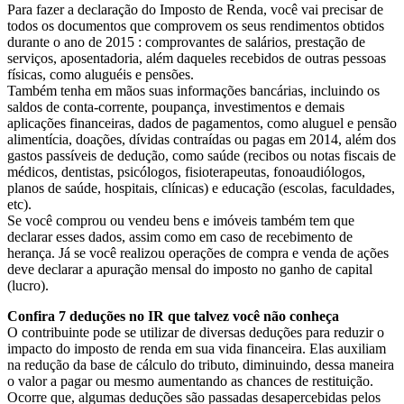
Para fazer a declaração do Imposto de Renda, você vai precisar de
todos os documentos que comprovem os seus rendimentos obtidos
durante o ano de 2015 : comprovantes de salários, prestação de
serviços, aposentadoria, além daqueles recebidos de outras pessoas
físicas, como aluguéis e pensões.
Também tenha em mãos suas informações bancárias, incluindo os
saldos de conta-corrente, poupança, investimentos e demais
aplicações financeiras, dados de pagamentos, como aluguel e pensão
alimentícia, doações, dívidas contraídas ou pagas em 2014, além dos
gastos passíveis de dedução, como saúde (recibos ou notas fiscais de
médicos, dentistas, psicólogos, fisioterapeutas, fonoaudiólogos,
planos de saúde, hospitais, clínicas) e educação (escolas, faculdades,
etc).
Se você comprou ou vendeu bens e imóveis também tem que
declarar esses dados, assim como em caso de recebimento de
herança. Já se você realizou operações de compra e venda de ações
deve declarar a apuração mensal do imposto no ganho de capital
(lucro).
Confira 7 deduções no IR que talvez você não conheça
O contribuinte pode se utilizar de diversas deduções para reduzir o
impacto do imposto de renda em sua vida financeira. Elas auxiliam
na redução da base de cálculo do tributo, diminuindo, dessa maneira
o valor a pagar ou mesmo aumentando as chances de restituição.
Ocorre que, algumas deduções são passadas desapercebidas pelos