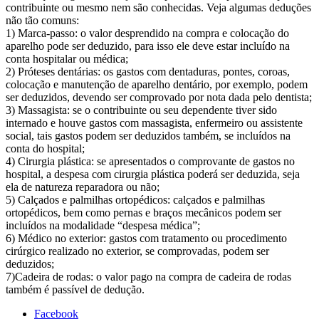
contribuinte ou mesmo nem são conhecidas. Veja algumas deduções
não tão comuns:
1) Marca-passo: o valor desprendido na compra e colocação do
aparelho pode ser deduzido, para isso ele deve estar incluído na
conta hospitalar ou médica;
2) Próteses dentárias: os gastos com dentaduras, pontes, coroas,
colocação e manutenção de aparelho dentário, por exemplo, podem
ser deduzidos, devendo ser comprovado por nota dada pelo dentista;
3) Massagista: se o contribuinte ou seu dependente tiver sido
internado e houve gastos com massagista, enfermeiro ou assistente
social, tais gastos podem ser deduzidos também, se incluídos na
conta do hospital;
4) Cirurgia plástica: se apresentados o comprovante de gastos no
hospital, a despesa com cirurgia plástica poderá ser deduzida, seja
ela de natureza reparadora ou não;
5) Calçados e palmilhas ortopédicos: calçados e palmilhas
ortopédicos, bem como pernas e braços mecânicos podem ser
incluídos na modalidade “despesa médica”;
6) Médico no exterior: gastos com tratamento ou procedimento
cirúrgico realizado no exterior, se comprovadas, podem ser
deduzidos;
7)Cadeira de rodas: o valor pago na compra de cadeira de rodas
também é passível de dedução.
Facebook