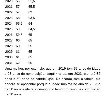
2020
56,5
61,5
2021
57
65,5
2022
57,5
63
2023
58
63,5
2024
58,5
64
2025
59
64,5
2026
59,5
65
2027
60
65
2028
60,5
65
2029
61
65
2030
61,5
65
2031
62
65
Uma mulher, por exemplo, que em 2019 tem 58 anos de idade
e 26 anos de contribuição: daqui 4 anos, em 2023, ela terá 62
anos e 30 anos de contribuição. De acordo com a tabela, ela
poderá se aposentar porque a idade mínima no ano de 2023 é
de 58 anos e ela terá cumprido o tempo mínimo de contribuição
de 30 anos.