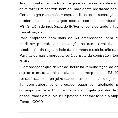
Assim, o valor pago a título de gorjetas não repercute n
deve fazer um controle bem apurado desta prestação pecu
Como as gorjetas estão compreendidas na remuneração par
incidem todos os encargos sociais, como a contribuição
FGTS, além da incidência do IR/Fonte, considerando a Tab
Fiscalização
Para empresas com mais de 60 empregados, será co
mediante previsão em convenção ou acordo coletivo 
fiscalização da regularidade da cobrança e distribuição da 
Para as demais empresas, será constituída comissão intersi
Multa
O empregador que deixar de incluir na remuneração do e
sujeito à multa administrativa que corresponde a R$ 4
reincidência, sem prejuízo das demais cominações legais.
Também caberá ao empregador pagar ao trabalhador prej
correspondente a 1/30 da média da gorjeta por dia de a
assegurados em qualquer hipótese o contraditório e a amp
Fonte : COAD