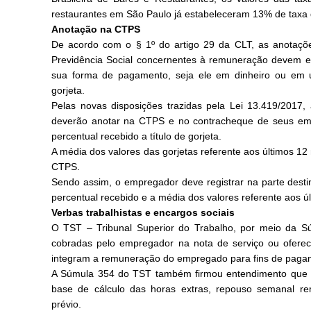
restaurantes em São Paulo já estabeleceram 13% de taxa 
Anotação na CTPS
De acordo com o § 1º do artigo 29 da CLT, as anotaçõ
Previdência Social concernentes à remuneração devem esp
sua forma de pagamento, seja ele em dinheiro ou em u
gorjeta.
Pelas novas disposições trazidas pela Lei 13.419/2017
deverão anotar na CTPS e no contracheque de seus empr
percentual recebido a título de gorjeta.
A média dos valores das gorjetas referente aos últimos 
CTPS.
Sendo assim, o empregador deve registrar na parte dest
percentual recebido e a média dos valores referente aos ú
Verbas trabalhistas e encargos sociais
O TST – Tribunal Superior do Trabalho, por meio da Súm
cobradas pelo empregador na nota de serviço ou oferec
integram a remuneração do empregado para fins de pagame
A Súmula 354 do TST também firmou entendimento que a
base de cálculo das horas extras, repouso semanal rem
prévio.