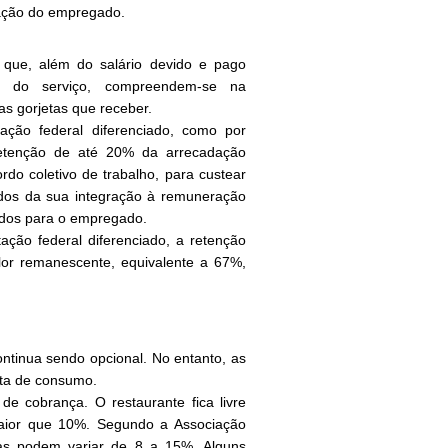
ração do empregado.
 que, além do salário devido e pago
o do serviço, compreendem-se na
as gorjetas que receber.
ação federal diferenciado, como por
retenção de até 20% da arrecadação
do coletivo de trabalho, para custear
vados da sua integração à remuneração
idos para o empregado.
ação federal diferenciado, a retenção
or remanescente, equivalente a 67%,
ontinua sendo opcional. No entanto, as
ota de consumo.
e cobrança. O restaurante fica livre
maior que 10%. Segundo a Associação
xas podem variar de 8 a 15%. Alguns