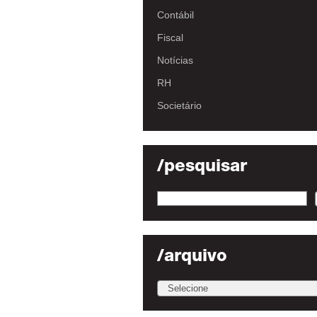
Contábil
Fiscal
Notícias
RH
Societário
/pesquisar
/arquivo