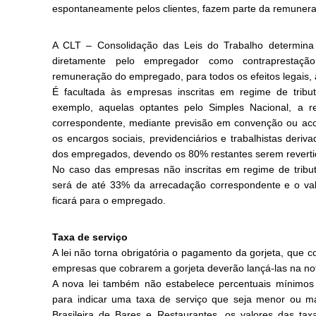
espontaneamente pelos clientes, fazem parte da remune
A CLT – Consolidação das Leis do Trabalho determina
diretamente pelo empregador como contraprestaçã
remuneração do empregado, para todos os efeitos legais, 
É facultada às empresas inscritas em regime de tribut
exemplo, aquelas optantes pelo Simples Nacional, a 
correspondente, mediante previsão em convenção ou acor
os encargos sociais, previdenciários e trabalhistas deri
dos empregados, devendo os 80% restantes serem revert
No caso das empresas não inscritas em regime de tribut
será de até 33% da arrecadação correspondente e o val
ficará para o empregado.
Taxa de serviço
A lei não torna obrigatória o pagamento da gorjeta, que c
empresas que cobrarem a gorjeta deverão lançá-las na n
A nova lei também não estabelece percentuais mínimos d
para indicar uma taxa de serviço que seja menor ou 
Brasileira de Bares e Restaurantes, os valores das ta