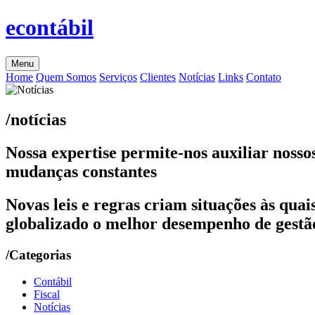
econtábil
Menu
Home
Quem Somos
Serviços
Clientes
Notícias
Links
Contato
/notícias
Nossa expertise permite-nos auxiliar nosso
mudanças constantes
Novas leis e regras criam situações às qu
globalizado o melhor desempenho de gestão
/Categorias
Contábil
Fiscal
Notícias