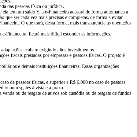
ações.
a das pessoas física ou jurídica.
ela tem um saldo Y, a e-Financeira acusará de forma automática a
o que ser cada vez mais precisas e completas, de forma a evitar
Financeira. O que trará, desta forma, mais transparência às operações
-Financeira, ficará mais difícil esconder as informações.
as adaptações acabam exigindo altos investimentos.
ões fiscais prestadas por empresas e pessoas físicas. O projeto é
biliários e demais instituições financeiras. Essas organizações
aso de pessoas físicas, e superior a R$ 6.000 no caso de pessoas
to ou resgates à vista e a prazo.
a venda ou de resgate de ativos sob custódia ou de resgate de fundos