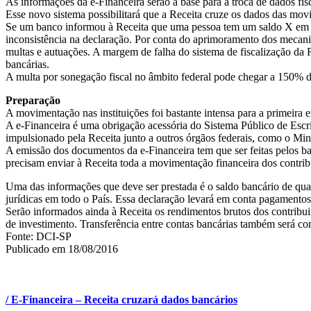
As informações da e-Financeira serão a base para a troca de dados fis
Esse novo sistema possibilitará que a Receita cruze os dados das mov
Se um banco informou à Receita que uma pessoa tem um saldo X em su
inconsistência na declaração. Por conta do aprimoramento dos mecanis
multas e autuações. A margem de falha do sistema de fiscalização da R
bancárias.
A multa por sonegação fiscal no âmbito federal pode chegar a 150% do
Preparação
A movimentação nas instituições foi bastante intensa para a primeira 
A e-Financeira é uma obrigação acessória do Sistema Público de Escrit
impulsionado pela Receita junto a outros órgãos federais, como o Min
A emissão dos documentos da e-Financeira tem que ser feitas pelos banc
precisam enviar à Receita toda a movimentação financeira dos contrib
Uma das informações que deve ser prestada é o saldo bancário de qual
jurídicas em todo o País. Essa declaração levará em conta pagamentos
Serão informados ainda à Receita os rendimentos brutos dos contribuin
de investimento. Transferência entre contas bancárias também será c
Fonte: DCI-SP
Publicado em 18/08/2016
/ E-Financeira – Receita cruzará dados bancários