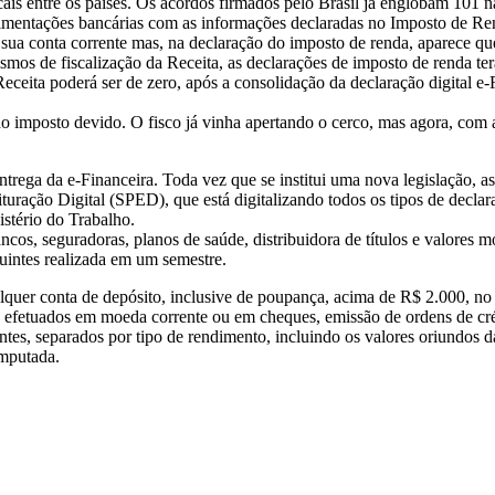
cais entre os países. Os acordos firmados pelo Brasil já englobam 101 n
imentações bancárias com as informações declaradas no Imposto de Rend
a conta corrente mas, na declaração do imposto de renda, aparece que 
mos de fiscalização da Receita, as declarações de imposto de renda terã
eceita poderá ser de zero, após a consolidação da declaração digital e-
 imposto devido. O fisco já vinha apertando o cerco, mas agora, com a e
entrega da e-Financeira. Toda vez que se institui uma nova legislação, 
uração Digital (SPED), que está digitalizando todos os tipos de declaraç
istério do Trabalho.
os, seguradoras, planos de saúde, distribuidora de títulos e valores mo
uintes realizada em um semestre.
quer conta de depósito, inclusive de poupança, acima de R$ 2.000, no c
 efetuados em moeda corrente ou em cheques, emissão de ordens de crédi
tes, separados por tipo de rendimento, incluindo os valores oriundos d
omputada.