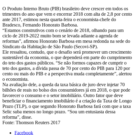
O Produto Interno Bruto (PIB) brasileiro deve crescer em todos os
trimestres do ano que vem e encerrar 2018 com alta de 2,8 por cento
ante 2017, estimou nesta quarta-feira o economista-chefe do
Bradesco, Fernando Honorato Barbosa.
“Estamos construtivos com o cenário de 2018, olhando para um
ciclo de 2019-2022 muito bom se levada adiante a agenda de
reformas”, afirmou Honorato Barbosa em mesa redonda na sede do
Sindicato da Habitação de São Paulo (Secovi-SP).
Ele ressaltou, contudo, que o desafio será promover um crescimento
sustentável da economia, o que dependerá em parte do cumprimento
do teto dos gastos públicos. “Se não formos capazes de cumprir o
teto dos gastos, a dívida passa de 70 por cento do PIB para 120 por
cento ou mais do PIB e a perspectiva muda completamente”, alertou
o economista.
Na avaliação dele, a queda da taxa básica de juro deve injetar 70
bilhões de reais no bolso dos consumidores já em 2018, o que pode
favorecer o consumo e o setor imobiliário. Outro fator que deve
beneficiar o financiamento imobiliário é a criação da Taxa de Longo
Prazo (TLP), o que segundo Honorato Barbosa fará com que a taxa
Selic suba menos no longo prazo. “Sou um entusiasta dessa
reforma”, disse.
Fonte: Thomson Reuters 2017
Facebook